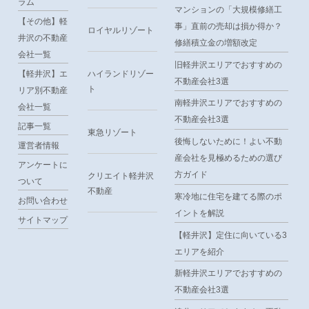
ラム
マンションの「大規模修繕工
【その他】軽
事」直前の売却は損か得か？
ロイヤルリゾート
井沢の不動産
修繕積立金の増額改定
会社一覧
旧軽井沢エリアでおすすめの
【軽井沢】エ
ハイランドリゾー
不動産会社3選
ト
リア別不動産
南軽井沢エリアでおすすめの
会社一覧
不動産会社3選
記事一覧
東急リゾート
後悔しないために！よい不動
運営者情報
産会社を見極めるための選び
アンケートに
方ガイド
クリエイト軽井沢
ついて
不動産
寒冷地に住宅を建てる際のポ
お問い合わせ
イントを解説
サイトマップ
【軽井沢】定住に向いている3
エリアを紹介
新軽井沢エリアでおすすめの
不動産会社3選