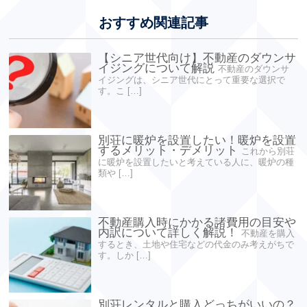
おすすめ関連記事
【シニア世代向け】不動産のダウンサ
イジングについて解説
不動産のダウンサ
イジングは、シニア世代にとって重要な選択で
す。こ […]
別荘に暖炉を設置したい！暖炉を設置
するメリット・デメリット
これから別荘
に暖炉を設置したいと考えている人に、暖炉の種
類や […]
不動産購入時にかかる諸費用の目安や
内訳について詳しく解説！
不動産を購入
するとき、土地や住宅などの代金のみ考えがちで
す。しか […]
別荘レンタルと購入どっちがいいの？