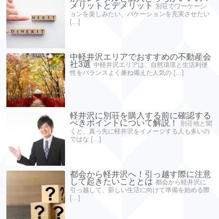
メリットとデメリット
別荘でワーケーシ
ョンを楽しみたい、バケーションを充実させたい
[…]
中軽井沢エリアでおすすめの不動産会
社3選
中軽井沢エリアは、自然環境と生活利便
性をバランスよく兼ね備えた人気の […]
軽井沢に別荘を購入する前に確認する
べきポイントについて解説！
別荘地と聞
くと、真っ先に軽井沢をイメージする人も多いの
ではな […]
都会から軽井沢へ！引っ越す際に注意
して起きたいこととは
都会から軽井沢に
引っ越して、新しい生活に向けて準備を始める際
[…]