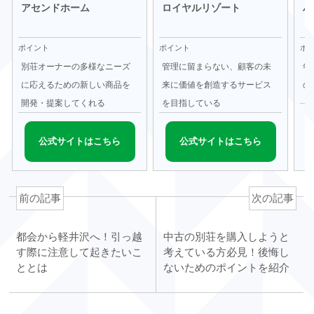
アセンドホーム
ロイヤルリゾート
ハ
ポイント
ポイント
ポ
別荘オーナーの多様なニーズ
管理に留まらない、顧客の未
年
に応えるための新しい商品を
来に価値を創造するサービス
の
開発・提案してくれる
を目指している
公式サイトはこちら
公式サイトはこちら
前の記事
次の記事
都会から軽井沢へ！引っ越
中古の別荘を購入しようと
す際に注意して起きたいこ
考えている方必見！後悔し
ととは
ないためのポイントを紹介