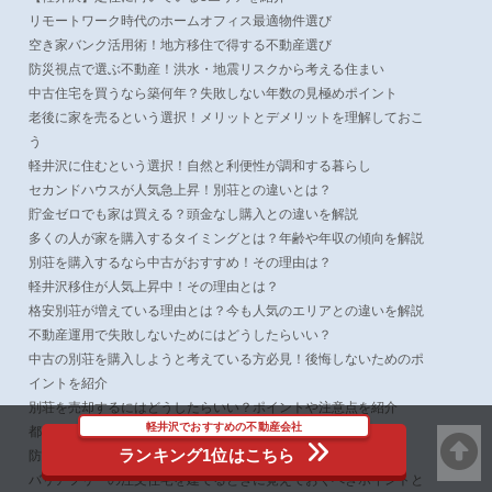
リモートワーク時代のホームオフィス最適物件選び
空き家バンク活用術！地方移住で得する不動産選び
防災視点で選ぶ不動産！洪水・地震リスクから考える住まい
中古住宅を買うなら築何年？失敗しない年数の見極めポイント
老後に家を売るという選択！メリットとデメリットを理解しておこ
う
軽井沢に住むという選択！自然と利便性が調和する暮らし
セカンドハウスが人気急上昇！別荘との違いとは？
貯金ゼロでも家は買える？頭金なし購入との違いを解説
多くの人が家を購入するタイミングとは？年齢や年収の傾向を解説
別荘を購入するなら中古がおすすめ！その理由は？
軽井沢移住が人気上昇中！その理由とは？
格安別荘が増えている理由とは？今も人気のエリアとの違いを解説
不動産運用で失敗しないためにはどうしたらいい？
中古の別荘を購入しようと考えている方必見！後悔しないためのポ
イントを紹介
別荘を売却するにはどうしたらいい？ポイントや注意点を紹介
軽井沢でおすすめの不動産会社
都会から軽井沢へ！引っ越す際に注意して起きたいこととは
ランキング1位はこちら
防音性の高い注文住宅にするポイントを解説
バリアフリーの注文住宅を建てるときに覚えておくべきポイントと