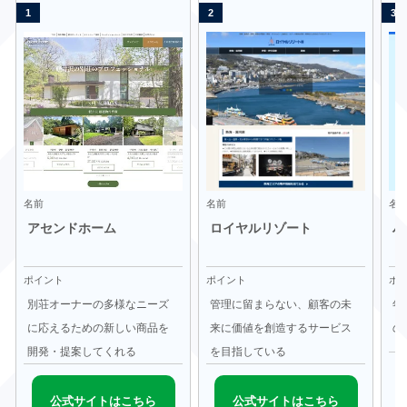
名前
名前
名
アセンドホーム
ロイヤルリゾート
ハ
ポイント
ポイント
ポ
別荘オーナーの多様なニーズ
管理に留まらない、顧客の未
年
に応えるための新しい商品を
来に価値を創造するサービス
の
開発・提案してくれる
を目指している
公式サイトはこちら
公式サイトはこちら