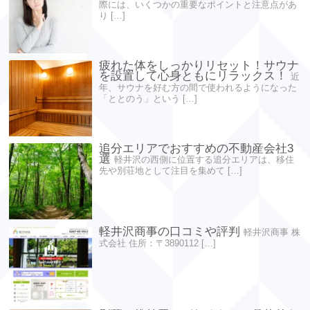
際には、いくつかの重要なポイントと注意点があ
り […]
疲れた体をしっかりリセット！サウナ
を設置して心身ともにリラックス！
近
年、サウナを好む方の間で使われるようになった
「ととのう」という […]
追分エリアでおすすめの不動産会社3
選
軽井沢の西側に位置する追分エリアは、移住
先や別荘地として注目を集めて […]
軽井沢商事の口コミや評判
軽井沢商事 株
式会社 住所：〒3890112 […]