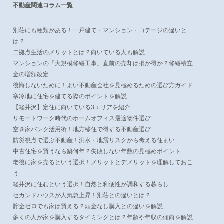
不動産関連コラム一覧
別荘にも種類がある！一戸建て・マンション・コテージの違いと
は？
二拠点生活のメリットとは？向いている人も解説
マンションの「大規模修繕工事」直前の売却は損か得か？修繕積立
金の増額改定
後悔しないために！よい不動産会社を見極めるための選び方ガイド
寒冷地に住宅を建てる際のポイントを解説
【軽井沢】定住に向いている3エリアを紹介
リモートワーク時代のホームオフィス最適物件選び
空き家バンク活用術！地方移住で得する不動産選び
防災視点で選ぶ不動産！洪水・地震リスクから考える住まい
中古住宅を買うなら築何年？失敗しない年数の見極めポイント
老後に家を売るという選択！メリットとデメリットを理解しておこ
う
軽井沢に住むという選択！自然と利便性が調和する暮らし
セカンドハウスが人気急上昇！別荘との違いとは？
貯金ゼロでも家は買える？頭金なし購入との違いを解説
多くの人が家を購入するタイミングとは？年齢や年収の傾向を解説