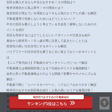
別荘を購入するなら中古がおすすめ！その理由は？
軽井沢移住が人気上昇中！その理由とは？
格安別荘が増えている理由とは？今も人気のエリアとの違いを解説
不動産運用で失敗しないためにはどうしたらいい？
中古の別荘を購入しようと考えている方必見！後悔しないためのポ
イントを紹介
別荘を売却するにはどうしたらいい？ポイントや注意点を紹介
都会から軽井沢へ！引っ越す際に注意して起きたいこととは
防音性の高い注文住宅にするポイントを解説
バリアフリーの注文住宅を建てるときに覚えておくべきポイントと
は
【シニア世代向け】不動産のダウンサイジングについて解説
不動産購入は相続税対策になる？仕組みやリスクを徹底解説！
金利上昇と不動産価格はどのような関係？影響やそのメカニズムを
解説！
不動産で聞く「リバースモーゲージ」ってなに？わかりやすく解説
軽井沢のおすすめ別荘地を紹介｜人気の高いエリアを徹底比較！
別荘を買うと後悔する？よくある失敗例とチェックポイント
軽井沢でおすすめの不動産会社
別荘を購入するときの注意点を紹介！後悔しないためには？
ランキング1位はこちら
別荘レンタルと購入どっちがいいの？メリットとデメリット