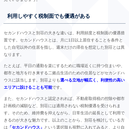
利用しやすく税制面でも優遇がある
セカンドハウスと別荘の大きな違いは、利用頻度と税制面の優遇措
置です。セカンドハウスとは、月に1日以上居住することを条件と
した自宅以外の住居を指し、週末だけの滞在を想定した別荘とは異
なります。
たとえば、平日の通勤を楽にするために職場近くに持つ住まいや、
都市と地方を行き来する二拠点生活のための住居などがセカンドハ
ウスに該当します。別荘よりも
選べる立地が幅広く、利便性の高い
エリアに設けることも可能
です。
また、セカンドハウスと認定されれば、不動産取得税の控除や都市
計画税の減額など、別荘には適用されない税制優遇を受けられま
す。そのため、維持費を抑えながら、日常生活の延長として利用で
きるのが大きな魅力です。以上のことから、別荘を検討している方
は
「セカンドハウス」
という選択肢も視野に入れてみると、より自