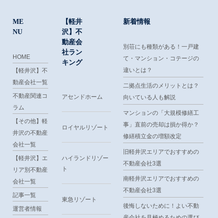
ME
【軽井
新着情報
NU
沢】不
動産会
別荘にも種類がある！一戸建
社ラン
HOME
て・マンション・コテージの
キング
違いとは？
【軽井沢】不
動産会社一覧
二拠点生活のメリットとは？
不動産関連コ
アセンドホーム
向いている人も解説
ラム
マンションの「大規模修繕工
【その他】軽
事」直前の売却は損か得か？
ロイヤルリゾート
井沢の不動産
修繕積立金の増額改定
会社一覧
旧軽井沢エリアでおすすめの
【軽井沢】エ
ハイランドリゾー
不動産会社3選
ト
リア別不動産
南軽井沢エリアでおすすめの
会社一覧
不動産会社3選
記事一覧
東急リゾート
後悔しないために！よい不動
運営者情報
産会社を見極めるための選び