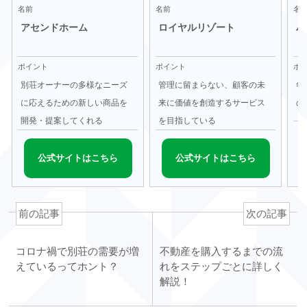
名前
名前
名
アセンドホーム
ロイヤルリゾート
ハ
ポイント
ポイント
ポ
別荘オーナーの多様なニーズ
管理に留まらない、顧客の未
年
に応えるための新しい商品を
来に価値を創造するサービス
の
開発・提案してくれる
を目指している
公式サイトはこちら
公式サイトはこちら
前の記事
次の記事
コロナ禍で別荘の需要が増
不動産を購入するまでの流
えているってホント？
れをステップごとに詳しく
解説！