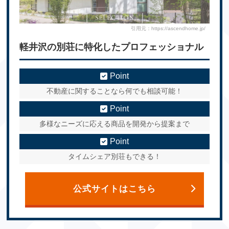
引用元：https://ascendhome.jp/
軽井沢の別荘に特化したプロフェッショナル
Point
不動産に関することなら何でも相談可能！
Point
多様なニーズに応える商品を開発から提案まで
Point
タイムシェア別荘もできる！
公式サイトはこちら