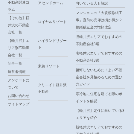
不動産関連コ
アセンドホーム
向いている人も解説
ラム
マンションの「大規模修繕工
【その他】軽
事」直前の売却は損か得か？
ロイヤルリゾート
井沢の不動産
修繕積立金の増額改定
会社一覧
旧軽井沢エリアでおすすめの
【軽井沢】エ
ハイランドリゾー
不動産会社3選
ト
リア別不動産
南軽井沢エリアでおすすめの
会社一覧
不動産会社3選
記事一覧
東急リゾート
後悔しないために！よい不動
運営者情報
産会社を見極めるための選び
アンケートに
方ガイド
クリエイト軽井沢
ついて
不動産
寒冷地に住宅を建てる際のポ
お問い合わせ
イントを解説
サイトマップ
【軽井沢】定住に向いている3
エリアを紹介
新軽井沢エリアでおすすめの