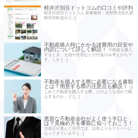
軽井沢別荘ドットコムの口コミや評判
軽井沢別荘ドットコム 新事務所：長野県北佐久郡
軽井沢町追分 […]
不動産購入時にかかる諸費用の目安や
内訳について詳しく解説！
不動産を購入
するとき、土地や住宅などの代金のみ考えがちで
す。しか […]
不動産を購入する際に必要になる書類
とは？用意する際の注意点も解説！
は
じめて不動産を購入する際、どのような流れで購
入するのか、ど […]
悪質な不動産会社がよく使う手口と
は？見極め方を事前に知っておこう！
法改正が進んだ現代では、以前よりもクリーンに
なってきている不 […]