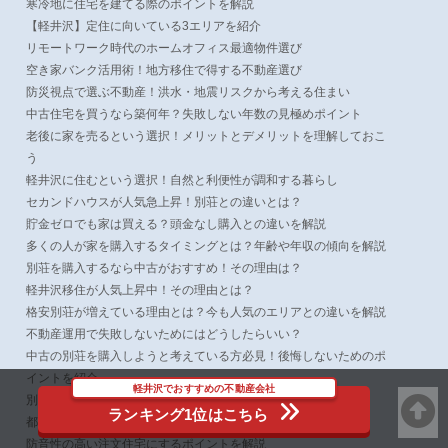
寒冷地に住宅を建てる際のポイントを解説
【軽井沢】定住に向いている3エリアを紹介
リモートワーク時代のホームオフィス最適物件選び
空き家バンク活用術！地方移住で得する不動産選び
防災視点で選ぶ不動産！洪水・地震リスクから考える住まい
中古住宅を買うなら築何年？失敗しない年数の見極めポイント
老後に家を売るという選択！メリットとデメリットを理解しておこ
う
軽井沢に住むという選択！自然と利便性が調和する暮らし
セカンドハウスが人気急上昇！別荘との違いとは？
貯金ゼロでも家は買える？頭金なし購入との違いを解説
多くの人が家を購入するタイミングとは？年齢や年収の傾向を解説
別荘を購入するなら中古がおすすめ！その理由は？
軽井沢移住が人気上昇中！その理由とは？
格安別荘が増えている理由とは？今も人気のエリアとの違いを解説
不動産運用で失敗しないためにはどうしたらいい？
中古の別荘を購入しようと考えている方必見！後悔しないためのポ
イントを紹介
軽井沢でおすすめの不動産会社
別荘を売却するにはどうしたらいい？ポイントや注意点を紹介
ランキング1位はこちら
都会から軽井沢へ！引っ越す際に注意して起きたいこととは
防音性の高い注文住宅にするポイントを解説