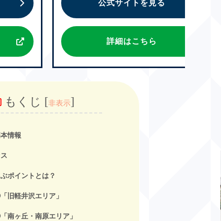
公式サイトを見る
詳細はこちら
もくじ
[
]
非表示
基本情報
セス
選ぶポイントとは？
①「旧軽井沢エリア」
②「南ヶ丘・南原エリア」