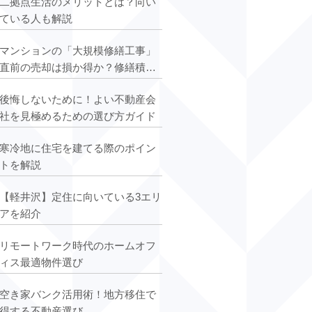
二拠点生活のメリットとは？向い
ている人も解説
マンションの「大規模修繕工事」
直前の売却は損か得か？修繕積立
金の増額改定
後悔しないために！よい不動産会
社を見極めるための選び方ガイド
寒冷地に住宅を建てる際のポイン
トを解説
【軽井沢】定住に向いている3エリ
アを紹介
リモートワーク時代のホームオフ
ィス最適物件選び
空き家バンク活用術！地方移住で
得する不動産選び