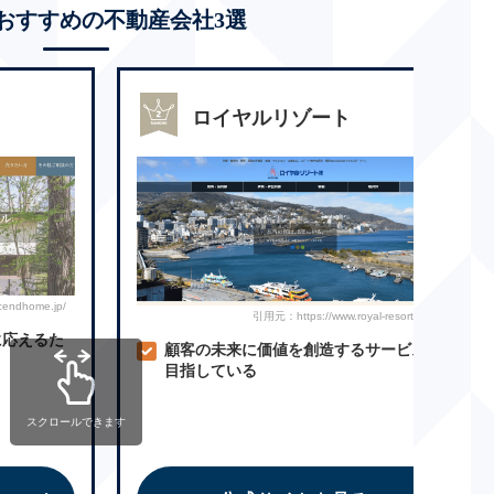
おすすめの不動産会社3選
ロイヤルリゾート
endhome.jp/
引用元：https://www.royal-resort.co.jp/
に応えるた
顧客の未来に価値を創造するサービスを
！
目指している
スクロールできます