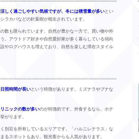
は涼しく過ごしやすい気候ですが、冬には積雪量が多い
とい
やシラカバなどの針葉樹が植生されています。
店の数も限られています。自然が豊かな一方で、買い物や外
ょう。アウトドア好きや自然愛好家が多く暮らしている傾向
施設やログハウスも増えており、自然を楽しむ滞在スタイル
、日照時間が長い
という特徴があります。ミズナラやブナな
。
クリニックの数が多い
のが特徴的です。外食するなら、ホテ
て挙がります。
多く別荘を所有しているエリアです。「ハルニレテラス」な
集まるスポットもあり、観光客からも人気があります。