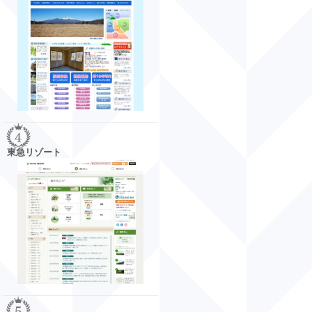
ハイランドリゾート
東急リゾート
引用元：http://www.karuizawahighland.com/
年中無休で相談可能。軽井沢の不動産な
らお任せ